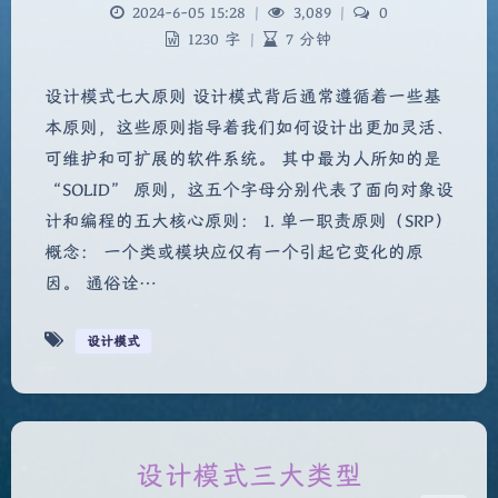
2024-6-05 15:28
|
3,089
|
0
1230 字
|
7 分钟
设计模式七大原则 设计模式背后通常遵循着一些基
本原则，这些原则指导着我们如何设计出更加灵活、
可维护和可扩展的软件系统。 其中最为人所知的是
“SOLID” 原则，这五个字母分别代表了面向对象设
计和编程的五大核心原则： 1. 单一职责原则（SRP）
概念： 一个类或模块应仅有一个引起它变化的原
因。 通俗诠…
夜间模式
设计模式
Sans Serif
Serif
浅阴影
深阴影
设计模式三大类型
关闭
日落
暗化
灰度