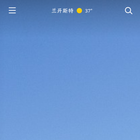
兰开斯特
37°