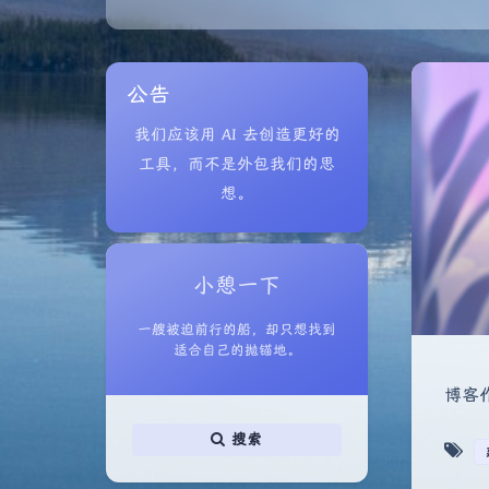
公告
我们应该用 AI 去创造更好的
工具，而不是外包我们的思
想。
小憩一下
一艘被迫前行的船，却只想找到
适合自己的抛锚地。
博客
搜索