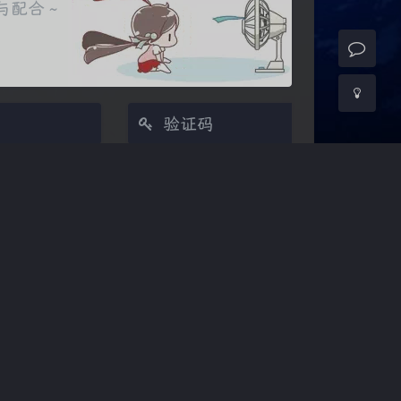
关闭
日落
暗化
灰度
发送
(≧∇≦*)ゝ
(☆ω☆)
┴─┴
￣﹃￣
(/ω＼)
∠( ᐛ 」∠)＿
9号
©2024-©2026
陶其的个人博客
→
୧(๑•̀⌄•́๑)૭
٩(ˊᗜˋ*)و
(ノ°ο°)ノ
已顺利运行
2年2个月11天
(总计
802
天)
⌇●﹏●⌇
(ฅ´ω`ฅ)
(╯°A°)╯︵○○○