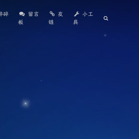
碎碎
留言
友
小工
板
链
具