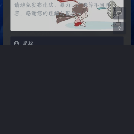
浅阴影
深阴影
关闭
日落
暗化
灰度
Markdown
邮件提醒
发送