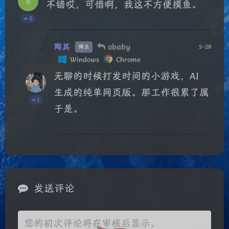
o
不错哎，可惜啊，我这不方便摸鱼。
0
陶其
obaby
5-28
博主
Windows
Chrome
无聊的时候打发时间的小游戏，AI
生成的纯单网页版。那工作很累了属
1
于是。
夜间模式
发送评论
Sans Serif
Serif