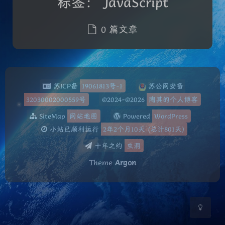
标签：
JavaScript
0 篇文章
苏ICP备
19061813号-1
苏公网安备
32030002000559号
©2024-©2026
陶其的个人博客
夜间模式
SiteMap
网站地图
Powered
WordPress
小站已顺利运行
2年2个月10天
(总计
801
天)
Sans Serif
Serif
十年之约
虫洞
Theme
Argon
浅阴影
深阴影
关闭
日落
暗化
灰度