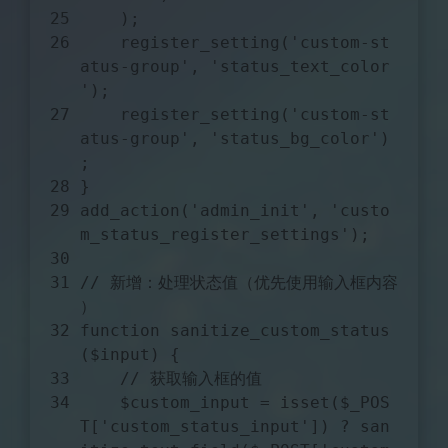
    );
    register_setting(
'custom-st
atus-group'
, 
'status_text_color
'
);
    register_setting(
'custom-st
atus-group'
, 
'status_bg_color'
)
;
}
add_action(
'admin_init'
, 
'custo
m_status_register_settings'
);
// 新增：处理状态值（优先使用输入框内容
）
function
sanitize_custom_status
(
$input
) 
{
// 获取输入框的值
$custom_input
 = 
isset
(
$_POS
T
[
'custom_status_input'
]) ? san