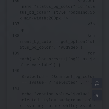
                        <select
 name=
"status_bg_color"
 id=
"sta
tus_bg_color"
 style=
"padding:5p
x;min-width:200px;"
>
<?p
hp
$cu
rrent_bg_color
 = get_option(
'st
atus_bg_color'
, 
'#8d9deb'
);
夜间模式
for
each
(
$color_presets
[
'bg'
] 
as
$v
Sans Serif
Serif
alue
 => 
$label
) {
浅阴影
深阴影
$selected
 = (
$current_bg_color
 == 
$value
) ? 
'selected'
 : 
''
;
关闭
日落
暗化
灰度
echo
"<option value='
$value
' 
$
selected
 style='background-colo
r: 
$value
; color: white;'>
$labe