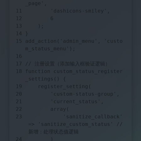
_page'
,
'dashicons-smiley'
,
6
    );
}
add_action(
'admin_menu'
, 
'custo
m_status_menu'
);
// 注册设置（添加输入框验证逻辑）
function
custom_status_register
_settings
(
) 
{
    register_setting(
'custom-status-group'
, 
'current_status'
,
array
(
'sanitize_callback'
 => 
'sanitize_custom_status'
//
 新增：处理状态值逻辑
        )