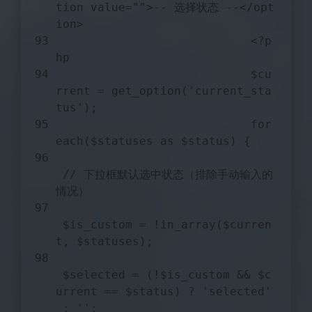
tion
value
="">-- 选择状态 --</
opt
ion
>
                            <?
p
hp
                            $
cu
rrent
 = 
get_option
('
current_sta
tus
');
for
each
($
statuses
as
 $
status
) 
{
// 下拉框默认选中状态（排除手动输入的
情况）
$is_custom
 = !in_array(
$curren
t
, 
$statuses
);
$selected
 = (!
$is_custom
 && 
$c
urrent
 == 
$status
) ? 
'selected'
 : 
''
;