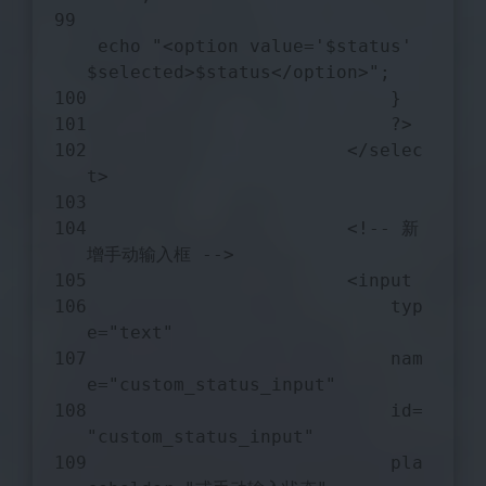
echo
"<option value='
$status
' 
$selected
>
$status
</option>"
;
                            }
?>
                        </selec
t>
                        <!-- 新
增手动输入框 -->
                        <input 
                            typ
e=
"text"
                            nam
e=
"custom_status_input"
                            id=
"custom_status_input"
                            pla