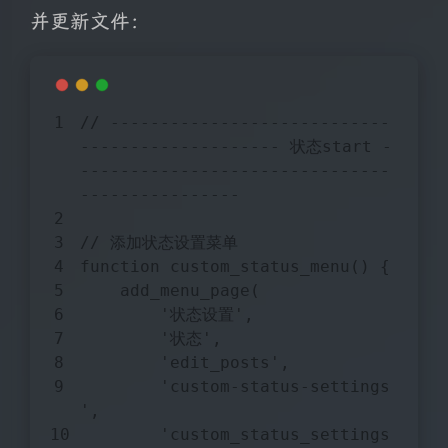
并更新文件：
// ----------------------------
-------------------- 状态start -
-------------------------------
----------------
// 添加状态设置菜单
function
custom_status_menu
(
) 
{
    add_menu_page(
'状态设置'
,
'状态'
,
'edit_posts'
,
'custom-status-settings
'
,
'custom_status_settings