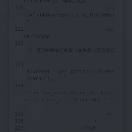
ceholder=
"或手动输入状态"
                            sty
le=
"padding:5px;min-width:100px
;"
                            val
ue=
"<?php 
 // 回显手动输入的值（如果是自定义状态
）
$current
 = get_option('current
_status');
 echo !in_array(
$current
, 
$stat
uses
) ? esc_attr(
$current
) : ''
;
                            ?>"
                        >
                    </td>