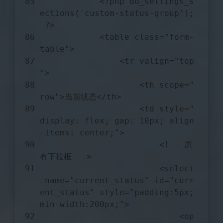
            <?
php
do_settings_s
ections
('
custom
-
status
-
group
');
 ?>
            <
table
class
="
form
-
table
">
                <
tr
valign
="
top
">
                    <
th
scope
="
row
">当前状态</
th
>
                    <
td
style
="
display
: 
flex
; 
gap
: 10
px
; 
align
-
items
: 
center
;">
                        <!-- 原
有下拉框 -->
                        <
select
name
="
current_status
" 
id
="
curr
ent_status
" 
style
="
padding
:5
px
;
min
-
width
:200
px
;">
                            <
op