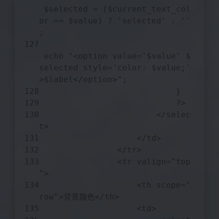
$selected
 = (
$current_text_col
or
 == 
$value
) ? 
'selected'
 : 
''
;
echo
"<option value='
$value
' 
$
selected
 style='color: 
$value
;'
>
$label
</option>"
;
                            }
?>
                        </selec
t>
                    </td>
                </tr>
                <tr valign=
"top
"
>
                    <th scope=
"
row"
>背景颜色</th>
                    <td>