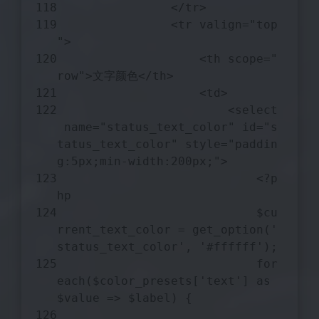
                </tr>
                <tr valign=
"top
"
>
                    <th scope=
"
row"
>文字颜色</th>
                    <td>
                        <select
 name=
"status_text_color"
 id=
"s
tatus_text_color"
 style=
"paddin
g:5px;min-width:200px;"
>
<?p
hp
$cu
rrent_text_color
 = get_option(
'
status_text_color'
, 
'#ffffff'
);
for
each
(
$color_presets
[
'text'
] 
as
$value
 => 
$label
) {