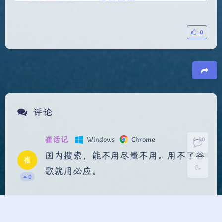
0
夜间模式
豆
Sans Serif
Serif
评论
浅阴影
深阴影
崔话记
Windows
Chrome
4-30
关闭
日落
暗化
灰度
国内搜索，能不用尽量不用。用不了谷
崔
歌就用必应。
0
陶其
崔话记
4-30
博主