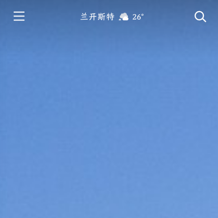
兰开斯特
26°