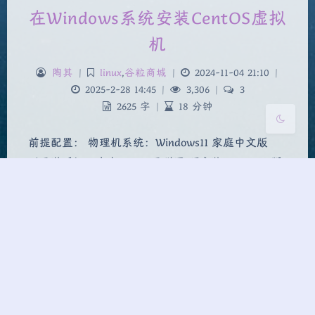
在Windows系统安装CentOS虚拟
Sans Serif
Serif
机
浅阴影
深阴影
陶其
|
linux
,
谷粒商城
|
2024-11-04 21:10
|
2025-2-28 14:45
|
3,306
|
3
关闭
日落
暗化
灰度
2625 字
|
18 分钟
前提配置： 物理机系统：Windows11 家庭中文版
（已激活），内存 32G，已联网 预安装 VMware 版
本：17.6.1 （此时 2024 年 11 月） 预安装 CentOS 系
统版本：CentOS Linux release 7.9.2009（Core）
一、安装 VMware 虚拟机软件 在 Windows 系统…
centos
linux
虚拟机
谷粒商城