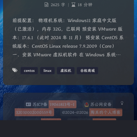
2625 字
|
18 分钟
前提配置： 物理机系统：Windows11 家庭中文版
（已激活），内存 32G，已联网 预安装 VMware 版
本：17.6.1 （此时 2024 年 11 月） 预安装 CentOS 系
统版本：CentOS Linux release 7.9.2009（Core）
夜间模式
一、安装 VMware 虚拟机软件 在 Windows 系统…
Sans Serif
Serif
centos
linux
虚拟机
谷粒商城
浅阴影
深阴影
关闭
日落
暗化
灰度
苏ICP备
19061813号-1
苏公网安备
32030002000559号
©2024-©2026
陶其的个人博客
SiteMap
网站地图
Powered
WordPress
小站已顺利运行
2年2个月11天
(总计
802
天)