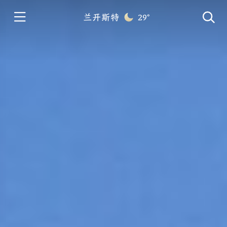
兰开斯特
29°