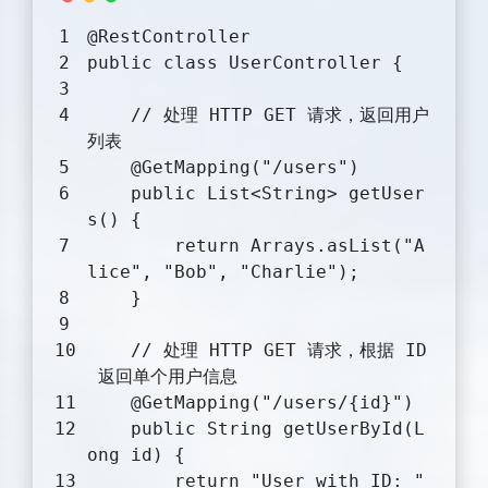
@RestController
public
class
UserController
{
// 处理 HTTP GET 请求，返回用户
列表
@GetMapping("/users")
public
 List<String> 
getUser
s
()
{
return
 Arrays.asList(
"A
lice"
, 
"Bob"
, 
"Charlie"
);
    }
// 处理 HTTP GET 请求，根据 ID
 返回单个用户信息
@GetMapping("/users/{id}")
public
 String 
getUserById
(L
ong id)
{
return
"User with ID: "