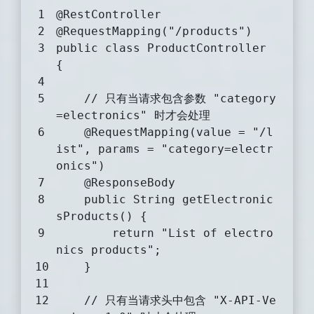
@RestController
@RequestMapping("/products")
public
class
ProductController
{
// 只有当请求包含参数 "category
=electronics" 时才会处理
@RequestMapping(value = "/l
ist", params = "category=electr
onics")
@ResponseBody
public
 String 
getElectronic
sProducts
()
{
return
"List of electro
nics products"
;
    }
// 只有当请求头中包含 "X-API-Ve