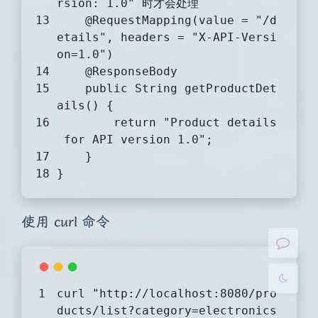
rsion: 1.0" 时才会处理
@RequestMapping(value = "/d
etails", headers = "X-API-Versi
on=1.0")
@ResponseBody
public
 String 
getProductDet
ails
()
{
return
"Product details
 for API version 1.0"
;
夜间模式
    }
}
Sans Serif
Serif
浅阴影
深阴影
使用 curl 命令
关闭
日落
暗化
灰度
curl 
"http://localhost:8080/pro
ducts/list?category=electronics