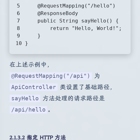
@RequestMapping("/hello")
@ResponseBody
public
 String 
sayHello
()
{
return
"Hello, World!"
;
    }
}
在上述示例中，
为
@RequestMapping("/api")
类设置了基础路径，
ApiController
方法处理的请求路径是
sayHello
。
/api/hello
2.1.3.2 指定 HTTP 方法