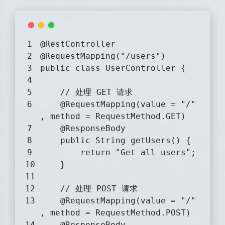
@RestController
@RequestMapping("/users")
public
class
UserController
{
// 处理 GET 请求
@RequestMapping(value = "/"
, method = RequestMethod.GET)
@ResponseBody
public
 String 
getUsers
()
{
return
"Get all users"
;
    }
// 处理 POST 请求
@RequestMapping(value = "/"
, method = RequestMethod.POST)
@ResponseBody