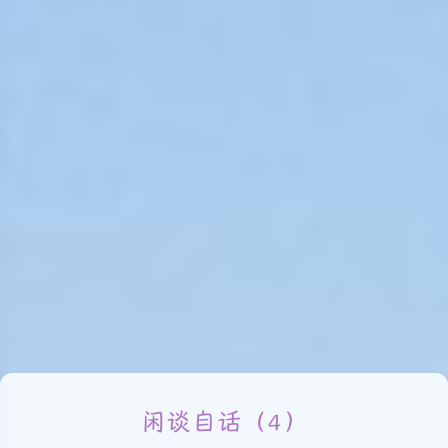
闲谈自话（4）