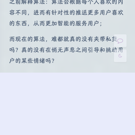
夜间模式
之前解释算法：算法会根据每个人喜欢的内
容不同，进而有针对性的推送更多用户喜欢
Sans Serif
Serif
的东西，从而更加智能的服务用户；
浅阴影
深阴影
而现在的算法，难都就真的没有夹带私货
关闭
日落
暗化
灰度
吗？真的没有在悄无声息之间引导和挑动用
户的某些情绪吗？
就算真的没有夹带私货，那算法难道没有筛
选和限制某种危险或者过度推送造成的风险
的监管吗？
如果完全根据用户喜欢进而一味的进行推
送，难道真的不怕造成更多的反社会人格出