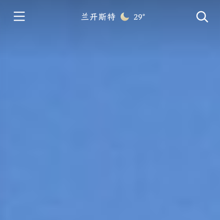
兰开斯特
29°