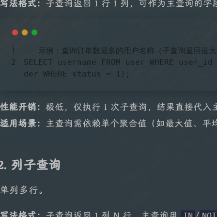
写法格式：
子查询返回 1 行 1 列，可作为主查询的
-- 示例：查询订单数最多的用户名称（子查询返回最
SELECT
 username 
FROM
user
WHERE
 user_id
der
WHERE
status
 = 
1
);
性能开销：
极低，仅执行 1 次子查询，结果直接代入
适用场景：
主查询需依赖单个聚合值（如最大值、平
2. 列子查询
单列多行。
写法格式：
子查询返回 1 列 N 行，主查询用
/
IN
NOT