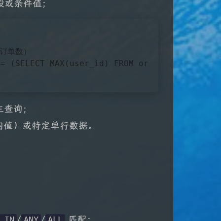
字段或条件值；
大订单数）
 = (
SELECT
MAX
(user_id) 
FROM
or
主查询；
均值）或特定单行数据。
/
/
匹配；
 IN
ANY
ALL