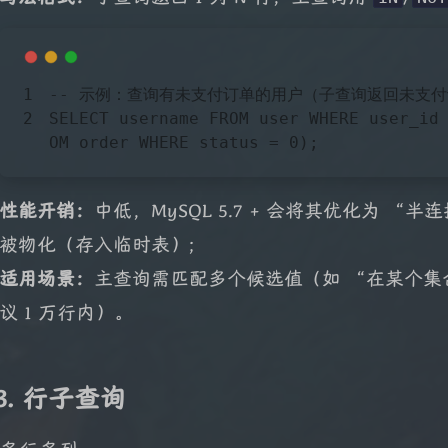
-- 示例：查询有未支付订单的用户（子查询返回未支付
SELECT
 username 
FROM
user
WHERE
 user_id
OM
order
WHERE
status
 = 
0
);
性能开销：
中低，MySQL 5.7 + 会将其优化为 
被物化（存入临时表）;
适用场景：
主查询需匹配多个候选值（如 “在某个
议 1 万行内）。
3. 行子查询